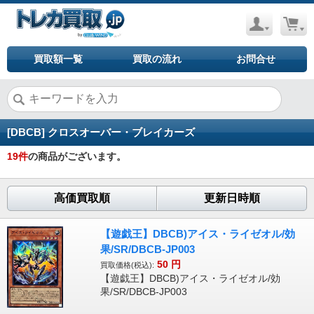
買取額一覧
買取の流れ
お問合せ
[DBCB] クロスオーバー・ブレイカーズ
19
件
の商品がございます。
高価買取順
更新日時順
【遊戯王】DBCB)アイス・ライゼオル/効
果/SR/DBCB-JP003
50
円
買取価格(税込):
【遊戯王】DBCB)アイス・ライゼオル/効
果/SR/DBCB-JP003