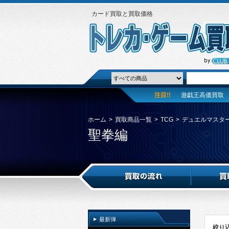
カード買取と買取価格
注目!!
遊戯王高価買取
ホーム
>
買取商品一覧
>
TCG
>
デュエルマスタ
聖拳編
最新弾
絞り