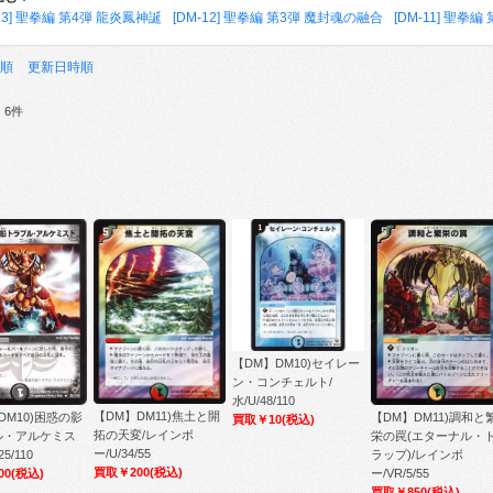
-13] 聖拳編 第4弾 龍炎鳳神誕
[DM-12] 聖拳編 第3弾 魔封魂の融合
[DM-11] 聖拳
順
更新日時順
：6件
【DM】DM10)セイレー
ン・コンチェルト/
水/U/48/110
【DM】DM11)焦土と開
【DM】DM11)調和と
DM10)困惑の影
買取￥10
(税込)
拓の天変/レインボ
栄の罠(エターナル・
ル・アルケミス
ー/U/34/55
ラップ)/レインボ
25/110
買取￥200
(税込)
ー/VR/5/55
00
(税込)
買取￥850
(税込)