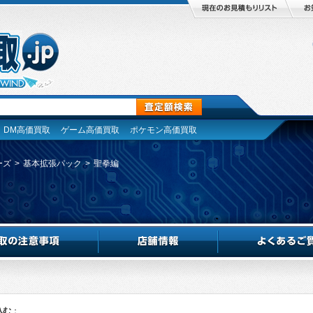
DM高価買取
ゲーム高価買取
ポケモン高価買取
ーズ
>
基本拡張パック
>
聖拳編
込む
：