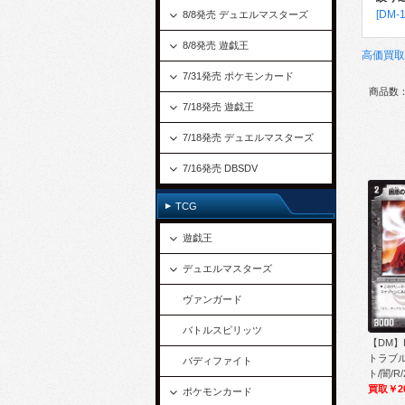
[DM
8/8発売 デュエルマスターズ
8/8発売 遊戯王
高価買取
7/31発売 ポケモンカード
商品数
7/18発売 遊戯王
7/18発売 デュエルマスターズ
7/16発売 DBSDV
TCG
遊戯王
デュエルマスターズ
ヴァンガード
バトルスピリッツ
【DM】
トラブ
バディファイト
ト/闇/R/
買取￥2
ポケモンカード