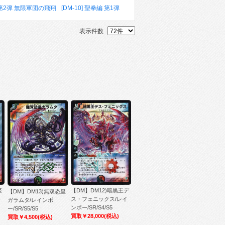
編 第2弾 無限軍団の飛翔
[DM-10] 聖拳編 第1弾
表示件数
繁
【DM】DM12)暗黒王デ
【DM】DM13)無双恐皇
ト
ス・フェニックス/レイ
ガラムタ/レインボ
ンボー/SR/S4/S5
ー/SR/S5/S5
買取￥28,000
(税込)
買取￥4,500
(税込)