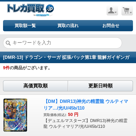
買取額一覧
買取の流れ
お問合せ
[DMR-13] ドラゴン・サーガ 拡張パック第1章 龍解ガイギンガ
9
件
の商品がございます。
高価買取順
更新日時順
【DM】DMR13)神光の精霊龍 ウルティマ
リア…/光/U/45b/110
50
円
買取価格(税込):
【デュエルマスターズ】DMR13)神光の精霊
龍 ウルティマリア/光/U/45b/110