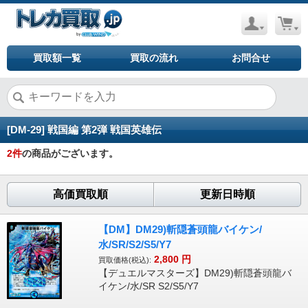
買取額一覧
買取の流れ
お問合せ
[DM-29] 戦国編 第2弾 戦国英雄伝
2
件
の商品がございます。
高価買取順
更新日時順
【DM】DM29)斬隠蒼頭龍バイケン/
水/SR/S2/S5/Y7
2,800
円
買取価格(税込):
【デュエルマスターズ】DM29)斬隠蒼頭龍バ
イケン/水/SR S2/S5/Y7