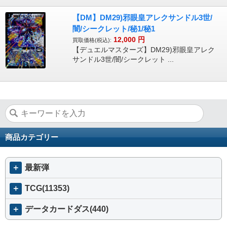
【DM】DM29)邪眼皇アレクサンドル3世/
闇/シークレット/秘1/秘1
12,000
円
買取価格(税込):
【デュエルマスターズ】DM29)邪眼皇アレク
サンドル3世/闇/シークレット ...
商品カテゴリー
＋
最新弾
＋
TCG(11353)
＋
データカードダス(440)