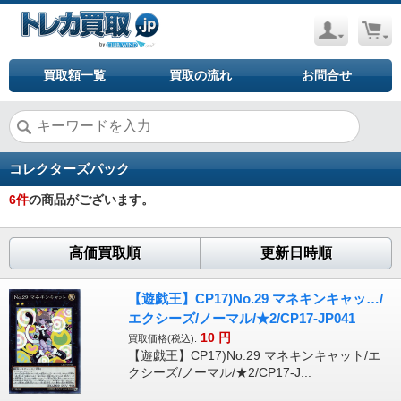
買取額一覧
買取の流れ
お問合せ
コレクターズパック
6
件
の商品がございます。
高価買取順
更新日時順
【遊戯王】CP17)No.29 マネキンキャッ…/
エクシーズ/ノーマル/★2/CP17-JP041
10
円
買取価格(税込):
【遊戯王】CP17)No.29 マネキンキャット/エ
クシーズ/ノーマル/★2/CP17-J...