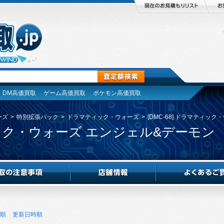
DM高価買取
ゲーム高価買取
ポケモン高価買取
ーズ
>
特別拡張パック
>
ドラマティック・ウォーズ
>
[DMC-68] ドラマティッ
ティック・ウォーズ エンジェル&デーモン
順
更新日時順