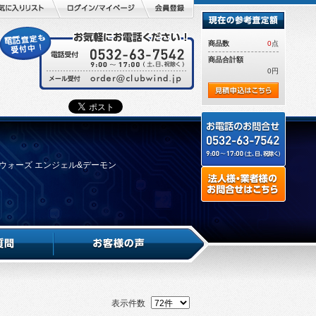
商品数
0
点
商品合計額
0円
ク・ウォーズ エンジェル&デーモン
表示件数