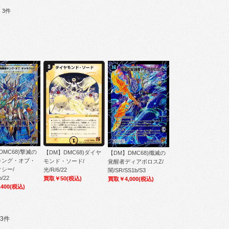
：3件
DMC68)撃滅の
【DM】DMC68)ダイヤ
【DM】DMC68)殲滅の
キング・オブ・
モンド・ソード/
覚醒者ディアボロスZ/
シー/
光/R/6/22
闇/SR/SS1b/S3
b/22
買取￥50
(税込)
買取￥4,000
(税込)
400
(税込)
3件