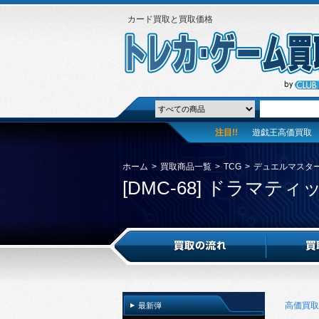
カード買取と買取価格
注目!!
遊戯王高価買取
ホーム
>
買取商品一覧
>
TCG
>
デュエルマスタ
[DMC-68] ドラマ
高価買取
最新弾