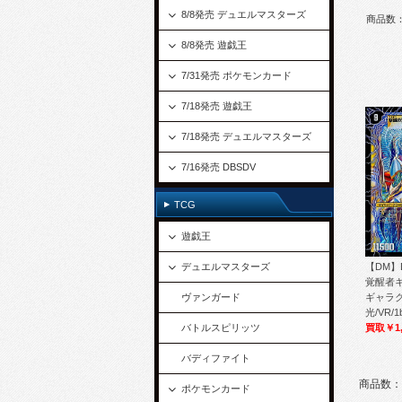
8/8発売 デュエルマスターズ
商品数
8/8発売 遊戯王
7/31発売 ポケモンカード
7/18発売 遊戯王
7/18発売 デュエルマスターズ
7/16発売 DBSDV
TCG
遊戯王
デュエルマスターズ
【DM】
覚醒者
ヴァンガード
ギャラク
光/VR/1
バトルスピリッツ
買取￥1,
バディファイト
商品数：
ポケモンカード