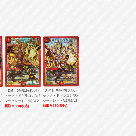
【DM】DMR19)ボルシ
シ
【DM】DMR19)ボルシ
ャック・ドギラゴン/火/
/
ャック・ドギラゴン/火/
シークレット/L2秘3/L2
2
シークレット/L2秘2/L2
買取￥350
(税込)
買取￥300
(税込)