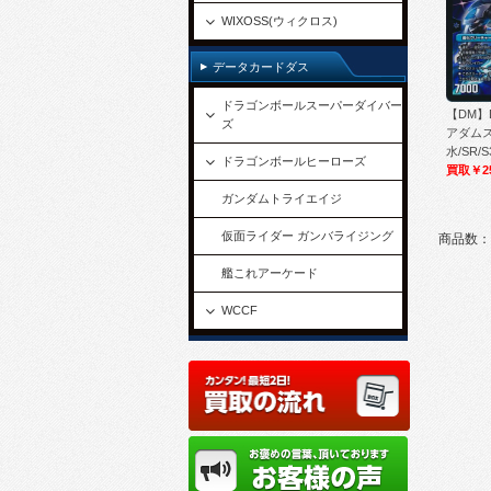
WIXOSS(ウィクロス)
データカードダス
ドラゴンボールスーパーダイバー
【DM】
ズ
アダムス
水/SR/S
ドラゴンボールヒーローズ
買取￥2
ガンダムトライエイジ
仮面ライダー ガンバライジング
商品数：
艦これアーケード
WCCF