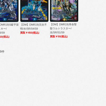
【DM】DMR19)革命聖
DMR19)S級宇宙
【DM】DMR19)完全不
龍ウルトラスター/
キー/
明/水/SR/S4/S9
光/SR/S1/S9
3/S9
買取￥450
(税込)
買取￥50
(税込)
50
(税込)
9件