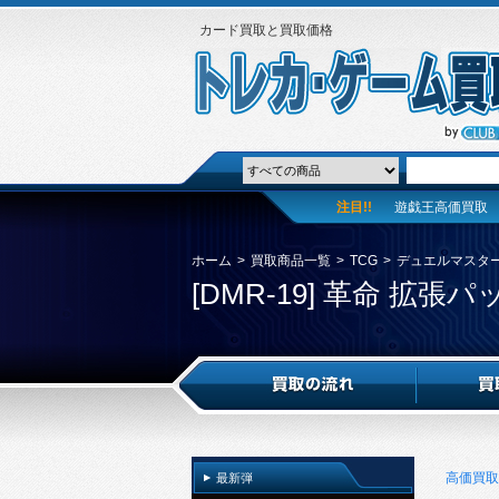
カード買取と買取価格
注目!!
遊戯王高価買取
ホーム
>
買取商品一覧
>
TCG
>
デュエルマスタ
[DMR-19] 革命 拡
高価買取
最新弾