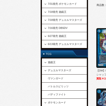
7/31発売 ポケモンカード
商品数
7/18発売 遊戯王
7/18発売 デュエルマスターズ
7/16発売 DBSDV
6/27発売 遊戯王
6/13発売 デュエルマスターズ
TCG
遊戯王
デュエルマスターズ
【DM】
シャッフ/
ヴァンガード
買取￥1
バトルスピリッツ
バディファイト
ポケモンカード