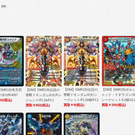
：9件
【DM】DMR19)伝説の
【DM】DMR19)ボル
DMR19)奇天烈
【DM】DMR19)伝説の
禁断ドキンダムX/火/シ
ャック・ドギラゴン/火
水/VR/4/87
禁断ドキンダムX/火/Fレ
ークレット/FL1b秘/FL1
シークレット/L2秘1/L
50
(税込)
ジェンド/FL1b/FL1
買取￥9
(税込)
買取￥200
(税込)
買取￥850
(税込)