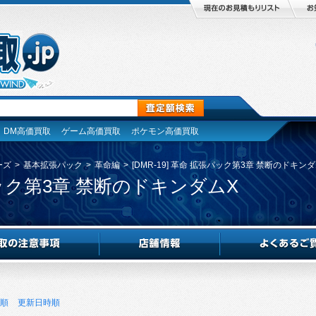
DM高価買取
ゲーム高価買取
ポケモン高価買取
ーズ
>
基本拡張パック
>
革命編
>
[DMR-19] 革命 拡張パック第3章 禁断のドキン
張パック第3章 禁断のドキンダムX
順
更新日時順