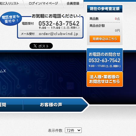
商品数
0
点
商品合計額
0円
ダムX
表示件数