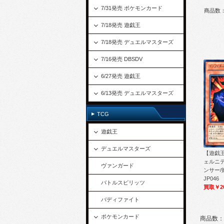
7/31発売 ポケモンカード
商品数
7/18発売 遊戯王
7/18発売 デュエルマスターズ
7/16発売 DBSDV
6/27発売 遊戯王
6/13発売 デュエルマスターズ
TCG
遊戯王
デュエルマスターズ
【遊戯王
ェルニ
ヴァンガード
ンサー/効
JP046
バトルスピリッツ
買取￥2
バディファイト
ポケモンカード
商品数：