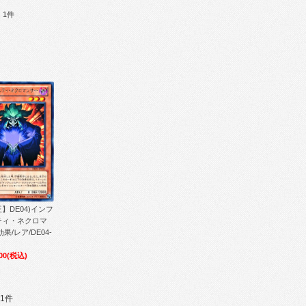
：1件
】DE04)インフ
ティ・ネクロマ
果/レア/DE04-
00
(税込)
1件