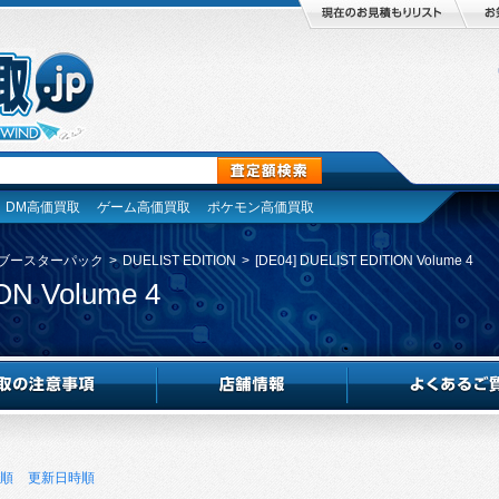
DM高価買取
ゲーム高価買取
ポケモン高価買取
ブースターパック
>
DUELIST EDITION
>
[DE04] DUELIST EDITION Volume 4
ON Volume 4
順
更新日時順