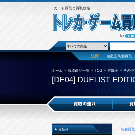
カード買取と買取価格
注目!!
遊戯王高価買取
ホーム
>
買取商品一覧
>
TCG
>
遊戯王
>
その他
[DE04] DUELIST EDITI
高価買取
最新弾