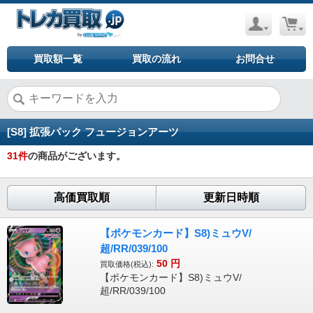
買取額一覧
買取の流れ
お問合せ
[S8] 拡張パック フュージョンアーツ
31
件
の商品がございます。
高価買取順
更新日時順
【ポケモンカード】S8)ミュウV/
超/RR/039/100
50
円
買取価格(税込):
【ポケモンカード】S8)ミュウV/
超/RR/039/100