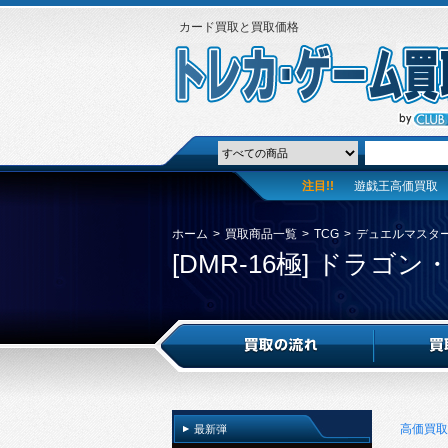
カード買取と買取価格
注目!!
遊戯王高価買取
ホーム
>
買取商品一覧
>
TCG
>
デュエルマスタ
[DMR-16極] ドラ
高価買取
最新弾