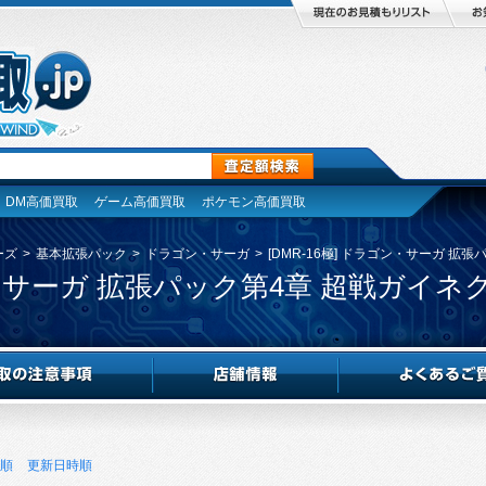
DM高価買取
ゲーム高価買取
ポケモン高価買取
ーズ
>
基本拡張パック
>
ドラゴン・サーガ
>
[DMR-16極] ドラゴン・サーガ 拡
ゴン・サーガ 拡張パック第4章 超戦ガイネ
順
更新日時順