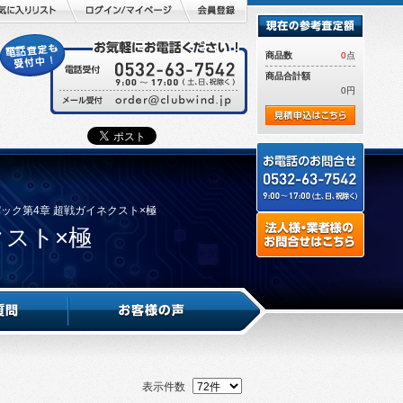
商品数
0
点
商品合計額
0円
張パック第4章 超戦ガイネクスト×極
クスト×極
表示件数