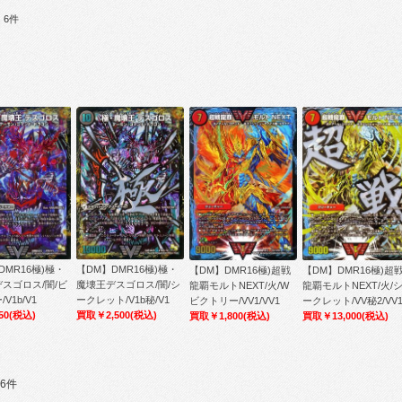
：6件
DMR16極)極・
【DM】DMR16極)極・
【DM】DMR16極)超
【DM】DMR16極)超戦
スゴロス/闇/ビ
魔壊王デスゴロス/闇/シ
龍覇モルトNEXT/火/
龍覇モルトNEXT/火/W
V1b/V1
ークレット/V1b秘/V1
ークレット/VV秘2/VV
ビクトリー/VV1/VV1
50
(税込)
買取￥2,500
(税込)
買取￥13,000
(税込)
買取￥1,800
(税込)
6件