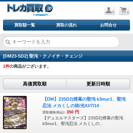
買取額一覧
買取の流れ
お問合せ
[DM23-SD2] 聖沌・クノイチ・チェンジ
1
件
の商品がございます。
高価買取順
更新日時順
【DM】23SD2)煙幕の聖沌 k3mur1、聖沌
忍法 メカくしの術/光/U/7/14
350
円
買取価格(税込):
【デュエルマスターズ】23SD2)煙幕の聖沌
k3mur1、聖沌忍法 メカくしの...