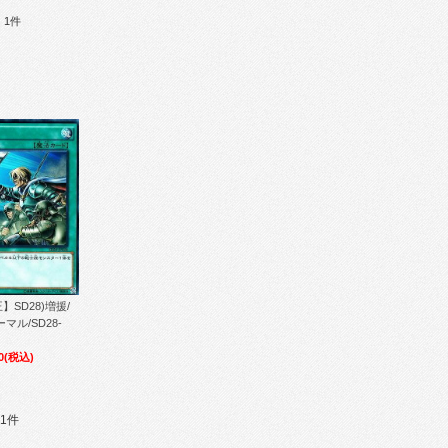
：1件
】SD28)増援/
マル/SD28-
0
(税込)
1件