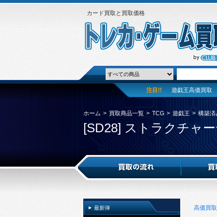
カード買取と買取価格
注目!!
遊戯王高価買取
ホーム
>
買取商品一覧
>
TCG
>
遊戯王
>
構築済
[SD28] ストラクチ
高価買取
最新弾