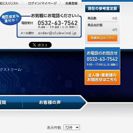
商品数
0
点
商品合計額
0円
エクストリーム-
表示件数