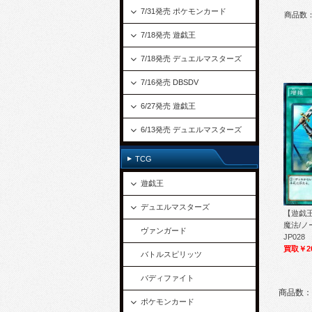
7/31発売 ポケモンカード
商品数
7/18発売 遊戯王
7/18発売 デュエルマスターズ
7/16発売 DBSDV
6/27発売 遊戯王
6/13発売 デュエルマスターズ
TCG
遊戯王
デュエルマスターズ
【遊戯王
魔法/ノー
ヴァンガード
JP028
買取￥2
バトルスピリッツ
バディファイト
商品数：
ポケモンカード