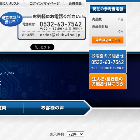
商品数
0
点
商品合計額
0円
フィアex
x
表示件数