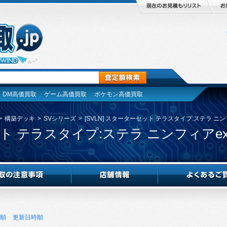
DM高価買取
ゲーム高価買取
ポケモン高価買取
>
構築デッキ
>
SVシリーズ
>
[SVLN] スターターセット テラスタイプ:ステラ ニン
セット テラスタイプ:ステラ ニンフィアe
順
更新日時順