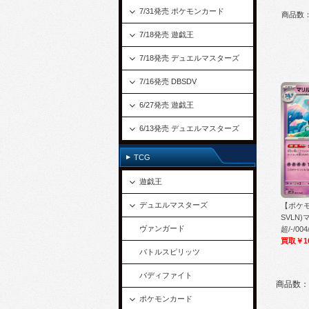
7/31発売 ポケモンカード
商品数
7/18発売 遊戯王
7/18発売 デュエルマスターズ
7/16発売 DBSDV
6/27発売 遊戯王
6/13発売 デュエルマスターズ
TCG
遊戯王
デュエルマスターズ
【ポケ
SVLN)
ヴァンガード
超/-/004
買取￥1
バトルスピリッツ
バディファイト
商品数：
ポケモンカード