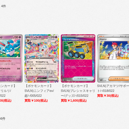
：4件
モンカード】
【ポケモンカード】
【ポケモンカード】
SVLN)アカマツ/サポ
マリルリ/
SVLN)ニンフィアex/
SVLN)プレシャスキャリ
ト/-/018/022
/022
超/-/005/022
ー/グッズ/-/015/022
買取￥30
(税込)
00
(税込)
買取￥100
(税込)
買取￥1,600
(税込)
4件