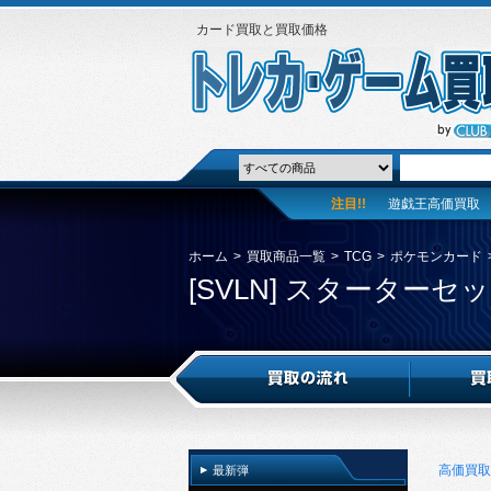
カード買取と買取価格
注目!!
遊戯王高価買取
ホーム
>
買取商品一覧
>
TCG
>
ポケモンカード
[SVLN] スターター
高価買取
最新弾