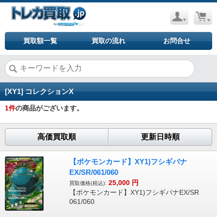
買取額一覧
買取の流れ
お問合せ
[XY1] コレクションX
1
件
の商品がございます。
高価買取順
更新日時順
【ポケモンカード】XY1)フシギバナ
EX/SR/061/060
25,000
円
買取価格(税込):
【ポケモンカード】XY1)フシギバナEX/SR
061/060