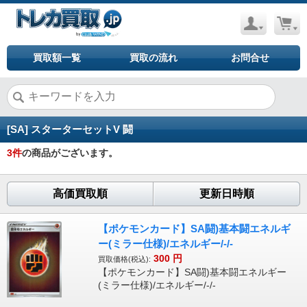
買取額一覧
買取の流れ
お問合せ
[SA] スターターセットV 闘
3
件
の商品がございます。
高価買取順
更新日時順
【ポケモンカード】SA闘)基本闘エネルギ
ー(ミラー仕様)/エネルギー/-/-
300
円
買取価格(税込):
【ポケモンカード】SA闘)基本闘エネルギー
(ミラー仕様)/エネルギー/-/-