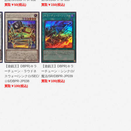
買取￥50
(税込)
買取￥150
(税込)
【遊戯王】DBPR)キラ
【遊戯王】DBPR)キラ
ーチューン・ラウドネ
ーチューン・シンクロ/
スウォー/シンクロ/SEC/
魔法/SR/DBPR-JP039
☆6/DBPR-JP038
買取￥100
(税込)
買取￥100
(税込)