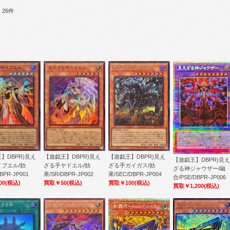
26件
】DBPR)見え
【遊戯王】DBPR)見え
【遊戯王】DBPR)見え
【遊戯王】DBPR)見え
ブエル/効
ざる手ヤドエル/効
ざる手ガイガス/効
ざる神ジャウザー/融
BPR-JP001
果/SR/DBPR-JP002
果/SEC/DBPR-JP004
合/PSE/DBPR-JP006
00
(税込)
買取￥50
(税込)
買取￥100
(税込)
買取￥1,200
(税込)