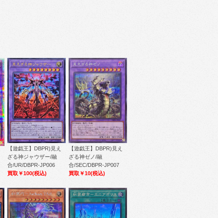
【遊戯王】DBPR)見え
【遊戯王】DBPR)見え
ざる神ジャウザー/融
ざる神ゼノ/融
合/UR/DBPR-JP006
合/SEC/DBPR-JP007
買取￥100
(税込)
買取￥10
(税込)