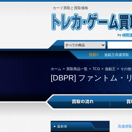
カード買取と買取価格
注目!!
遊戯王高価買取
ホーム
>
買取商品一覧
>
TCG
>
遊戯王
>
その他
[DBPR] ファントム
高価買取
最新弾