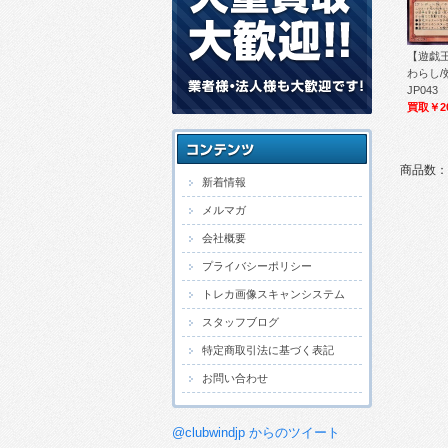
【遊戯王
わらし/効
JP043
買取￥2
商品数：
新着情報
メルマガ
会社概要
プライバシーポリシー
トレカ画像スキャンシステム
スタッフブログ
特定商取引法に基づく表記
お問い合わせ
@clubwindjp からのツイート