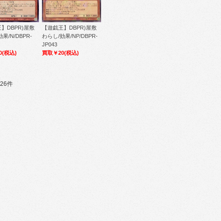
】DBPR)屋敷
【遊戯王】DBPR)屋敷
果/N/DBPR-
わらし/効果/NP/DBPR-
JP043
0
(税込)
買取￥20
(税込)
26件