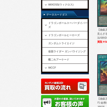
WIXOSS(ウィクロス)
データカードダス
ドラゴンボールスーパーダイバー
ズ
【遊戯王
見えざる
ドラゴンボールヒーローズ
法/SR/D
買取￥5
ガンダムトライエイジ
仮面ライダー ガンバライジング
艦これアーケード
WCCF
【遊戯王
巧-始導/
JP025