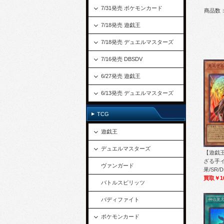
7/31発売 ポケモンカード
商品数：
7/18発売 遊戯王
7/18発売 デュエルマスターズ
7/16発売 DBSDV
6/27発売 遊戯王
6/13発売 デュエルマスターズ
TCG
遊戯王
デュエルマスターズ
【遊戯王
ざる手イ
ヴァンガード
果/SR/D
買取￥1
バトルスピリッツ
バディファイト
ポケモンカード