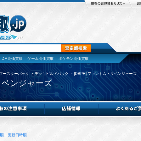
DM高価買取
ゲーム高価買取
ポケモン高価買取
ブースターパック
>
デッキビルドパック
>
[DBPR] ファントム・リベンジャーズ
・リベンジャーズ
順
更新日時順