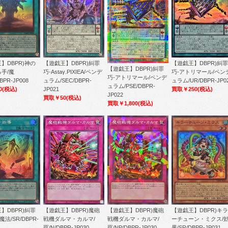
】DBPR)神の
【遊戯王】DBPR)糾罪
【遊戯王】DBPR)糾罪
【遊戯王】DBPR)糾罪
手/魔
巧-Astaγ.PIXIEA/ペンデ
巧-アトリマール/ペン
巧-アトリマール/ペンデ
BPR-JP008
ュラム/SEC/DBPR-
ュラム/UR/DBPR-JP0
ュラム/PSE/DBPR-
0
(税込)
JP021
買取￥250
(税込)
JP022
買取￥50
(税込)
買取￥1,800
(税込)
】DBPR)糾罪
【遊戯王】DBPR)魔砲
【遊戯王】DBPR)魔砲
【遊戯王】DBPR)キラ
魔法/SR/DBPR-
戦機ダルマ・カルマ/
戦機ダルマ・カルマ/
ーチューン・ミクス/
罠/N/DBPR-JP030
罠/NP/DBPR-JP030
果/SR/DBPR-JP031