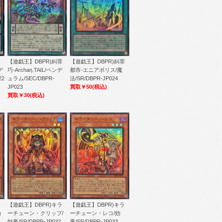
【遊戯王】DBPR)糾罪
【遊戯王】DBPR)糾罪
デ
巧-Archaη.TAIL/ペンデ
都市-エニアポリス/魔
22
ュラム/SEC/DBPR-
法/SR/DBPR-JP024
JP023
買取￥50
(税込)
買取￥30
(税込)
【遊戯王】DBPR)キラ
【遊戯王】DBPR)キラ
効
ーチューン・クリップ/
ーチューン・レコ/効
効果/SR/DBPR-JP032
果/SR/DBPR-JP033