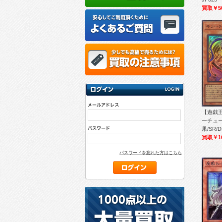
買取￥5
【遊戯王
ーチュ
果/SR/D
買取￥1
パスワードを忘れた方はこちら