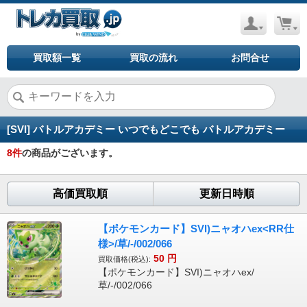
買取額一覧
買取の流れ
お問合せ
[SVI] バトルアカデミー いつでもどこでも バトルアカデミー
8
件
の商品がございます。
高価買取順
更新日時順
【ポケモンカード】SVI)ニャオハex<RR仕
様>/草/-/002/066
50
円
買取価格(税込):
【ポケモンカード】SVI)ニャオハex/
草/-/002/066