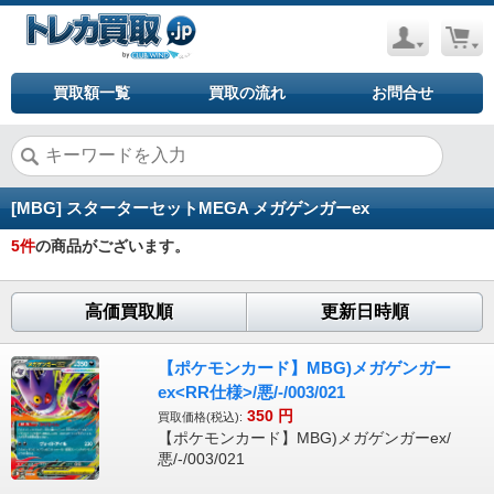
買取額一覧
買取の流れ
お問合せ
[MBG] スターターセットMEGA メガゲンガーex
5
件
の商品がございます。
高価買取順
更新日時順
【ポケモンカード】MBG)メガゲンガー
ex<RR仕様>/悪/-/003/021
350
円
買取価格(税込):
【ポケモンカード】MBG)メガゲンガーex/
悪/-/003/021