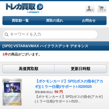
買取額一覧
買取の流れ
お問合せ
[SPD] VSTAR&VMAX ハイクラスデッキ デオキシス
1
件
の商品がございます。
高価買取順
更新日時順
【ポケモンカード】SPD)ボスの指令[アカ
ギ](ミラー仕様)/サポート/-/020/020
50
円
買取価格(税込):
【ポケモンカード】SPD)ボスの指令[アカギ]
(ミラー仕様)/サポート/-/020...