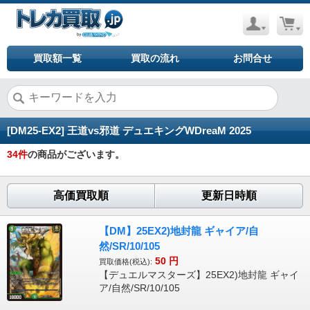
買取額一覧
買取の流れ
お問合せ
[DM25-EX2] 王道vs邪道 デュエキングWDreaM 2025
34
件
の商品がございます。
高価買取順
更新日時順
【DM】25EX2)地封龍 ギャイア/自
然/SR/10/105
50
円
買取価格(税込):
【デュエルマスターズ】25EX2)地封龍 ギャイ
ア/自然/SR/10/105