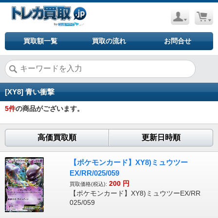
買取額一覧
買取の流れ
お問合せ
[XY8] 青い衝撃
5
件
の商品がございます。
高価買取順
更新日時順
【ポケモンカード】XY8)ミュウツー
EX/RR/025/059
200
円
買取価格(税込):
【ポケモンカード】XY8)ミュウツーEX/RR
025/059