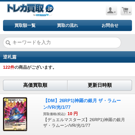
買取額一覧
買取の流れ
お問合せ
逆札篇
122
件
の商品がございます。
高価買取順
更新日時順
【DM】26RP1)神羅の銀月 ザ・ラムー
ン/VR/光/1/77
10
円
買取価格(税込):
【デュエルマスターズ】26RP1)神羅の銀月
ザ・ラムーン/VR/光/1/77