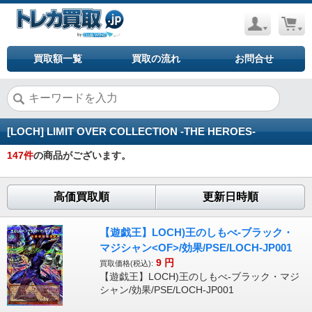
買取額一覧
買取の流れ
お問合せ
[LOCH] LIMIT OVER COLLECTION -THE HEROES-
147
件
の商品がございます。
高価買取順
更新日時順
【遊戯王】LOCH)王のしもべ-ブラック・
マジシャン<OF>/効果/PSE/LOCH-JP001
9
円
買取価格(税込):
【遊戯王】LOCH)王のしもべ-ブラック・マジ
シャン/効果/PSE/LOCH-JP001