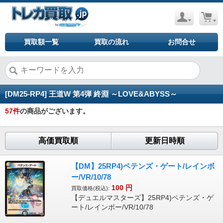
買取額一覧
買取の流れ
お問合せ
[DM25-RP4] 王道W 第4弾 終淵 ～LOVE&ABYSS～
57
件
の商品がございます。
高価買取順
更新日時順
【DM】25RP4)ペテンズ・ゲート/レインボ
ー/VR/10/78
100
円
買取価格(税込):
【デュエルマスターズ】25RP4)ペテンズ・ゲ
ート/レインボー/VR/10/78