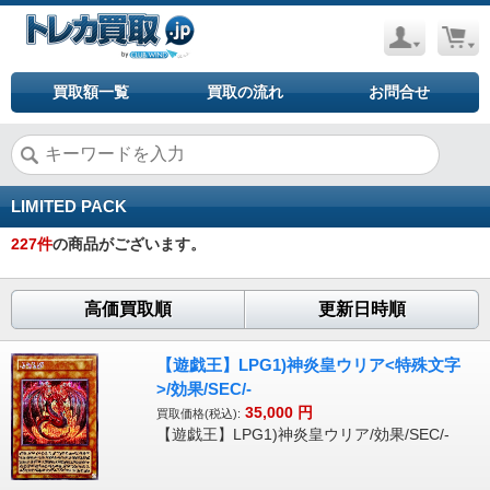
買取額一覧
買取の流れ
お問合せ
LIMITED PACK
227
件
の商品がございます。
高価買取順
更新日時順
【遊戯王】LPG1)神炎皇ウリア<特殊文字
>/効果/SEC/-
35,000
円
買取価格(税込):
【遊戯王】LPG1)神炎皇ウリア/効果/SEC/-