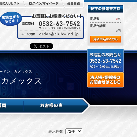
商品数
0
点
商品合計額
0円
リザードン・カメックス
・カメックス
表示件数