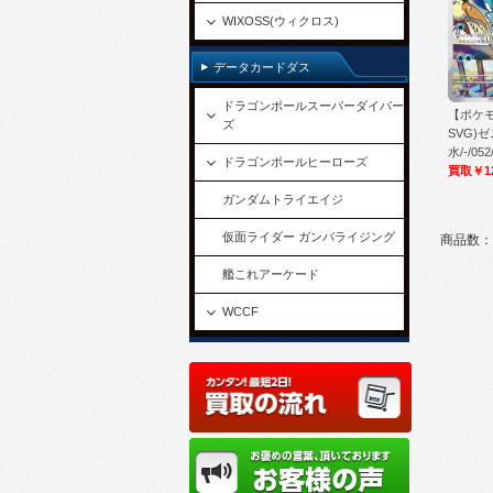
WIXOSS(ウィクロス)
データカードダス
ドラゴンボールスーパーダイバー
【ポケ
ズ
SVG)
水/-/052
ドラゴンボールヒーローズ
買取￥12
ガンダムトライエイジ
仮面ライダー ガンバライジング
商品数：
艦これアーケード
WCCF