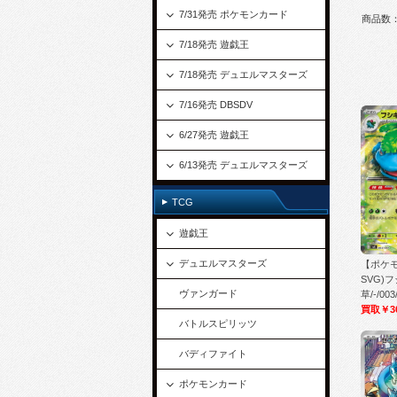
7/31発売 ポケモンカード
商品数
7/18発売 遊戯王
7/18発売 デュエルマスターズ
7/16発売 DBSDV
6/27発売 遊戯王
6/13発売 デュエルマスターズ
TCG
遊戯王
デュエルマスターズ
【ポケ
SVG)フ
ヴァンガード
草/-/003
買取￥3
バトルスピリッツ
バディファイト
ポケモンカード