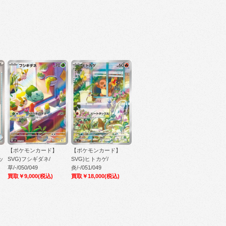
【ポケモンカード】
【ポケモンカード】
ッ
SVG)フシギダネ/
SVG)ヒトカゲ/
草/-/050/049
炎/-/051/049
買取￥9,000
(税込)
買取￥18,000
(税込)