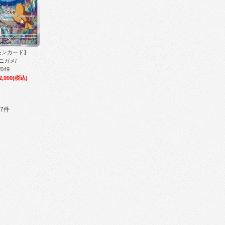
モンカード】
ゼニガメ/
/049
,000
(税込)
7件