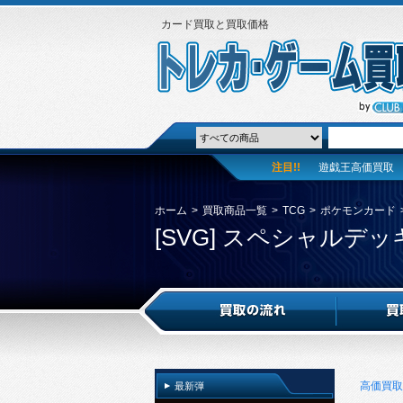
カード買取と買取価格
注目!!
遊戯王高価買取
ホーム
>
買取商品一覧
>
TCG
>
ポケモンカード
[SVG] スペシャル
高価買取
最新弾