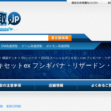
DM高価買取
ゲーム高価買取
ポケモン高価買取
>
構築デッキ
>
SVシリーズ
>
[SVG] スペシャルデッキセットex フシギバナ・
デッキセットex フシギバナ・リザードン
順
更新日時順