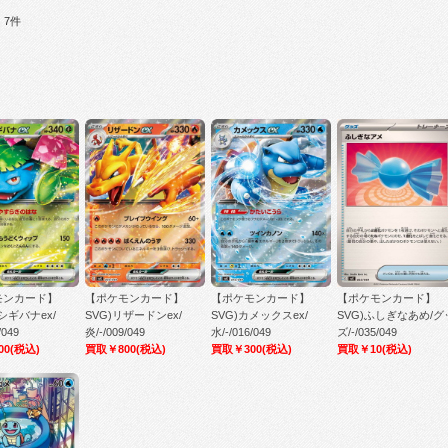
：7件
モンカード】
【ポケモンカード】
【ポケモンカード】
【ポケモンカード】
シギバナex/
SVG)リザードンex/
SVG)カメックスex/
SVG)ふしぎなあめ/グ
/049
炎/-/009/049
水/-/016/049
ズ/-/035/049
00
(税込)
買取￥800
(税込)
買取￥300
(税込)
買取￥10
(税込)