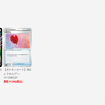
)
【ポケモンカード】SD)
ふうせん/グッ
ズ/-/105/127
買取￥100
(税込)