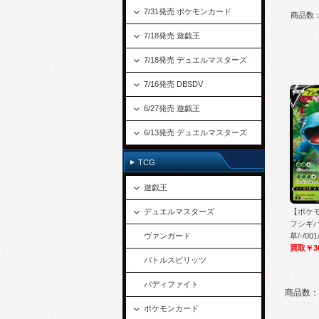
7/31発売 ポケモンカード
商品数
7/18発売 遊戯王
7/18発売 デュエルマスターズ
7/16発売 DBSDV
6/27発売 遊戯王
6/13発売 デュエルマスターズ
TCG
遊戯王
デュエルマスターズ
【ポケモ
フシギバ
ヴァンガード
草/-/001
買取￥3
バトルスピリッツ
バディファイト
商品数：
ポケモンカード