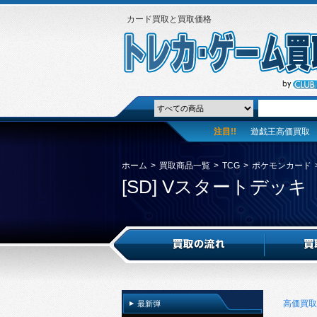
カード買取と買取価格
注目!!
遊戯王高価買取
ホーム
>
買取商品一覧
>
TCG
>
ポケモンカード
[SD] Vスタートデッキ
高価買取
最新弾