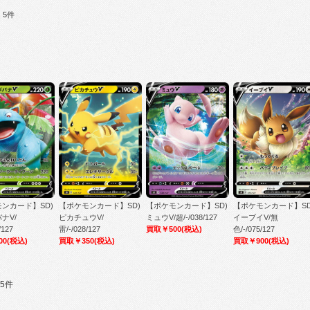
：5件
ンカード】SD)
【ポケモンカード】SD)
【ポケモンカード】SD)
【ポケモンカード】SD
ナV/
ピカチュウV/
ミュウV/超/-/038/127
イーブイV/無
/127
雷/-/028/127
買取￥500
(税込)
色/-/075/127
00
(税込)
買取￥350
(税込)
買取￥900
(税込)
5件