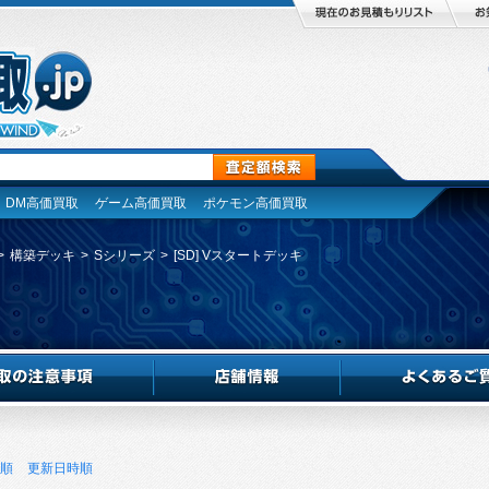
DM高価買取
ゲーム高価買取
ポケモン高価買取
>
構築デッキ
>
Sシリーズ
>
[SD] Vスタートデッキ
順
更新日時順