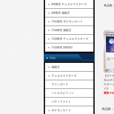
8/8発売 デュエルマスターズ
商品数
8/8発売 遊戯王
7/31発売 ポケモンカード
7/18発売 遊戯王
7/18発売 デュエルマスターズ
7/16発売 DBSDV
TCG
遊戯王
デュエルマスターズ
【ポケ
SLL)ボ
ヴァンガード
サポート
ドS
バトルスピリッツ
買取￥5
バディファイト
商品数：
ポケモンカード