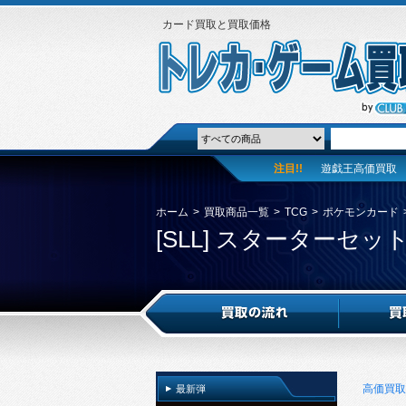
カード買取と買取価格
注目!!
遊戯王高価買取
ホーム
>
買取商品一覧
>
TCG
>
ポケモンカード
[SLL] スターターセッ
高価買取
最新弾