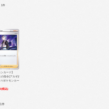
：1件
モンカード】
スの指令[アカギ]/
/-/ポケモンカー
0
(税込)
1件