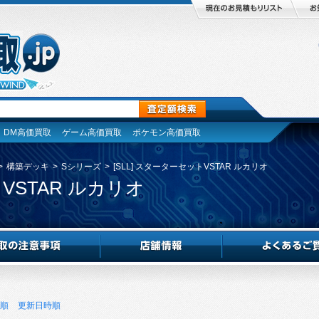
DM高価買取
ゲーム高価買取
ポケモン高価買取
>
構築デッキ
>
Sシリーズ
>
[SLL] スターターセットVSTAR ルカリオ
トVSTAR ルカリオ
順
更新日時順