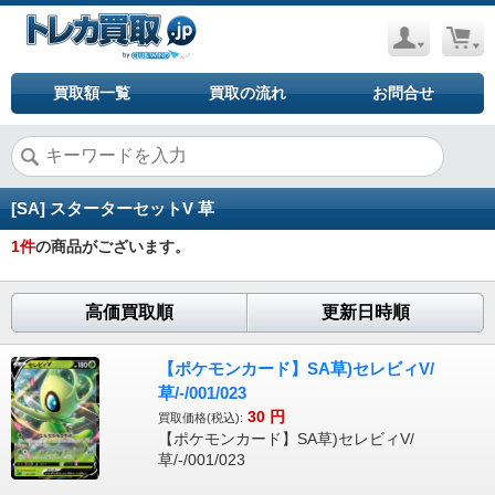
買取額一覧
買取の流れ
お問合せ
[SA] スターターセットV 草
1
件
の商品がございます。
高価買取順
更新日時順
【ポケモンカード】SA草)セレビィV/
草/-/001/023
30
円
買取価格(税込):
【ポケモンカード】SA草)セレビィV/
草/-/001/023