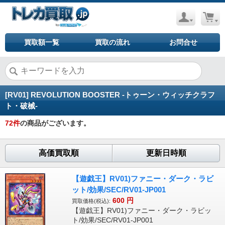
買取額一覧
買取の流れ
お問合せ
[RV01] REVOLUTION BOOSTER -トゥーン・ウィッチクラフ
ト・破械-
72
件
の商品がございます。
高価買取順
更新日時順
【遊戯王】RV01)ファニー・ダーク・ラビ
ット/効果/SEC/RV01-JP001
600
円
買取価格(税込):
【遊戯王】RV01)ファニー・ダーク・ラビッ
ト/効果/SEC/RV01-JP001