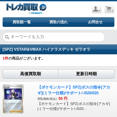
買取額一覧
買取の流れ
お問合せ
[SPZ] VSTAR&VMAX ハイクラスデッキ ゼラオラ
1
件
の商品がございます。
高価買取順
更新日時順
【ポケモンカード】SPZ)ボスの指令[アカ
ギ](ミラー仕様)/サポート/-/020/020
50
円
買取価格(税込):
【ポケモンカード】SPZ)ボスの指令[アカギ]
(ミラー仕様)/サポート/-/020...