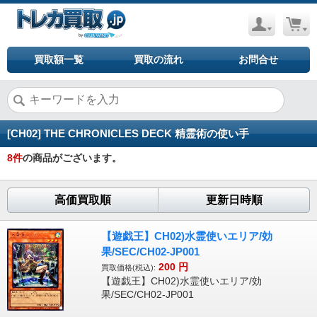
買取額一覧
買取の流れ
お問合せ
[CH02] THE CHRONICLES DECK 精霊術の使い手
8
件
の商品がございます。
高価買取順
更新日時順
【遊戯王】CH02)水霊使いエリア/効
果/SEC/CH02-JP001
200
円
買取価格(税込):
【遊戯王】CH02)水霊使いエリア/効
果/SEC/CH02-JP001