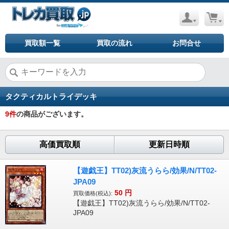
買取額一覧
買取の流れ
お問合せ
タクティカルトライデッキ
9
件
の商品がございます。
高価買取順
更新日時順
【遊戯王】TT02)灰流うらら/効果/N/TT02-
JPA09
50
円
買取価格(税込):
【遊戯王】TT02)灰流うらら/効果/N/TT02-
JPA09