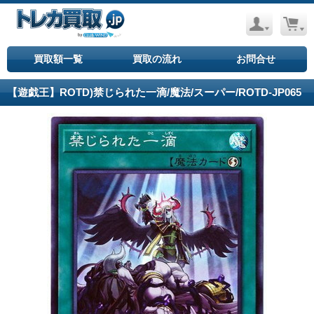
買取額一覧
買取の流れ
お問合せ
【遊戯王】ROTD)禁じられた一滴/魔法/スーパー/ROTD-JP065