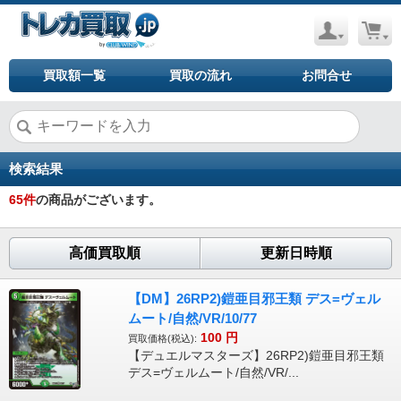
買取額一覧
買取の流れ
お問合せ
検索結果
65
件
の商品がございます。
高価買取順
更新日時順
【DM】26RP2)鎧亜目邪王類 デス=ヴェル
ムート/自然/VR/10/77
100
円
買取価格(税込):
【デュエルマスターズ】26RP2)鎧亜目邪王類
デス=ヴェルムート/自然/VR/...