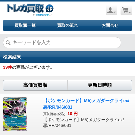
買取額一覧
買取の流れ
お問合せ
検索結果
39
件
の商品がございます。
高価買取順
更新日時順
【ポケモンカード】M5)メガダークライex/
悪/RR/046/081
10
円
買取価格(税込):
【ポケモンカード】M5)メガダークライex/
悪/RR/046/081