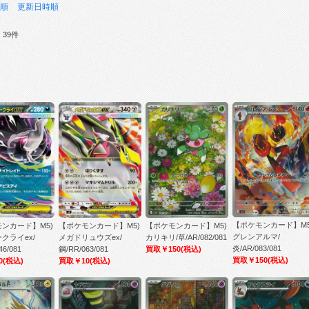
順
更新日時順
39件
【ポケモンカード】M5
ンカード】M5)
【ポケモンカード】M5)
【ポケモンカード】M5)
グレンアルマ/
クライex/
メガドリュウズex/
カリキリ/草/AR/082/081
炎/AR/083/081
46/081
鋼/RR/063/081
買取￥150
(税込)
買取￥150
(税込)
0
(税込)
買取￥10
(税込)