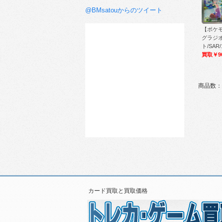
@BMsatouからのツイート
【ポケモ
グラジ
ト/SAR/
買取￥9
商品数：
カード買取と買取価格