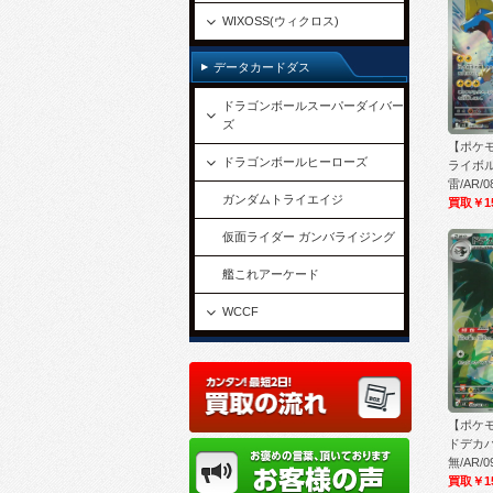
WIXOSS(ウィクロス)
データカードダス
ドラゴンボールスーパーダイバー
ズ
【ポケモ
ドラゴンボールヒーローズ
ライボル
雷/AR/0
ガンダムトライエイジ
買取￥1
仮面ライダー ガンバライジング
艦これアーケード
WCCF
【ポケモ
ドデカバ
無/AR/0
買取￥1