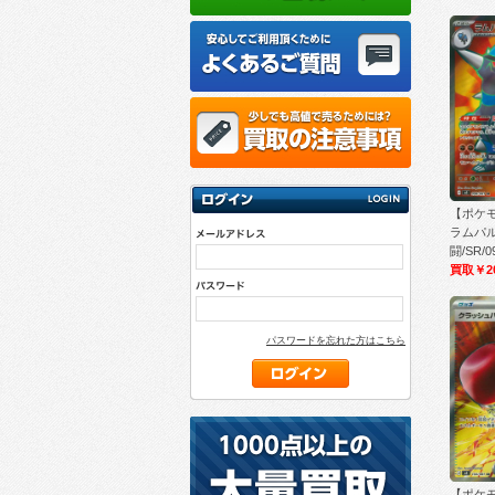
【ポケモ
ラムパル
闘/SR/0
買取￥2
パスワードを忘れた方はこちら
【ポケモ