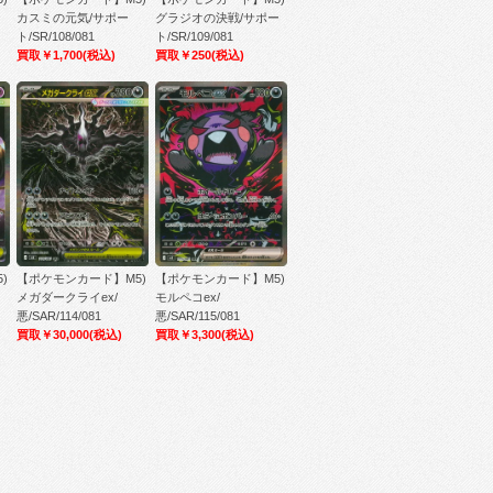
ッ
カスミの元気/サポー
グラジオの決戦/サポー
ト/SR/108/081
ト/SR/109/081
買取￥1,700
(税込)
買取￥250
(税込)
)
【ポケモンカード】M5)
【ポケモンカード】M5)
メガダークライex/
モルペコex/
悪/SAR/114/081
悪/SAR/115/081
買取￥30,000
(税込)
買取￥3,300
(税込)