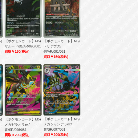
)
【ポケモンカード】M5)
【ポケモンカード】M5)
ザルード/悪/AR/090/081
トリデプス/
買取￥150
(税込)
鋼/AR/091/081
買取￥150
(税込)
【ポケモンカード】M5)
)
【ポケモンカード】M5)
メガシャンデラex/
メガゼラオラex/
超/SR/097/081
雷/SR/096/081
買取￥200
(税込)
買取￥200
(税込)