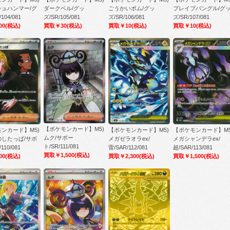
シュハンマー/グ
ダークベル/グッ
ごうかいボム/グッ
ブレイブバングル/グ
104/081
ズ/SR/105/081
ズ/SR/106/081
ズ/SR/107/081
00
(税込)
買取￥30
(税込)
買取￥10
(税込)
買取￥10
(税込)
【ポケモンカード】M5)
ンカード】M5)
【ポケモンカード】M5)
【ポケモンカード】M5
ムク/サポー
のしたっぱ/サポ
メガゼラオラex/
メガシャンデラex/
ト/SR/111/081
110/081
雷/SAR/112/081
超/SAR/113/081
買取￥1,500
(税込)
00
(税込)
買取￥2,300
(税込)
買取￥1,500
(税込)