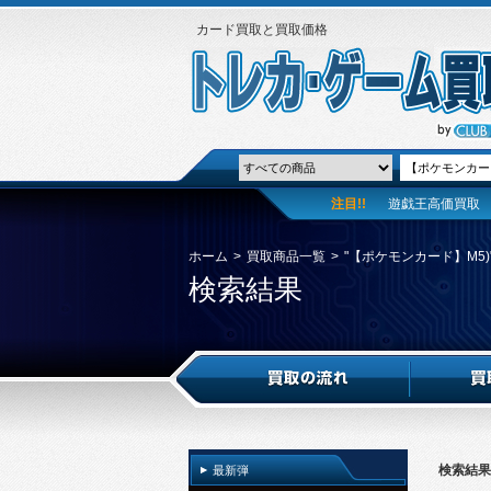
カード買取と買取価格
注目!!
遊戯王高価買取
ホーム
>
買取商品一覧
>
"【ポケモンカード】M5)
検索結果
検索結果
最新弾