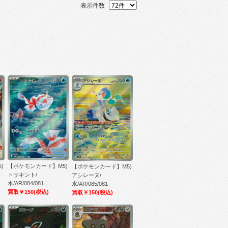
表示件数
)
【ポケモンカード】M5)
【ポケモンカード】M5)
トサキント/
アシレーヌ/
水/AR/084/081
水/AR/085/081
買取￥150
(税込)
買取￥150
(税込)