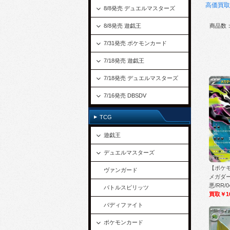
高価買取
8/8発売 デュエルマスターズ
8/8発売 遊戯王
商品数：
7/31発売 ポケモンカード
7/18発売 遊戯王
7/18発売 デュエルマスターズ
7/16発売 DBSDV
TCG
遊戯王
デュエルマスターズ
【ポケモ
ヴァンガード
メガダー
悪/RR/0
バトルスピリッツ
買取￥1
バディファイト
ポケモンカード