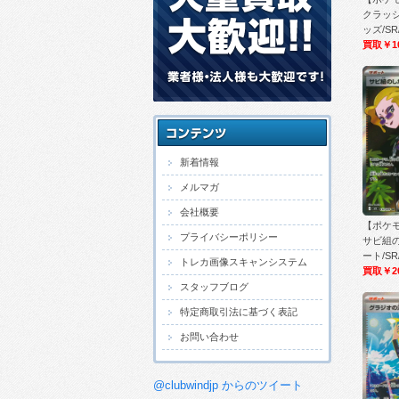
クラッ
ッズ/SR/
買取￥1
新着情報
メルマガ
会社概要
【ポケモ
プライバシーポリシー
サビ組
ート/SR/
トレカ画像スキャンシステム
買取￥2
スタッフブログ
特定商取引法に基づく表記
お問い合わせ
@clubwindjp からのツイート